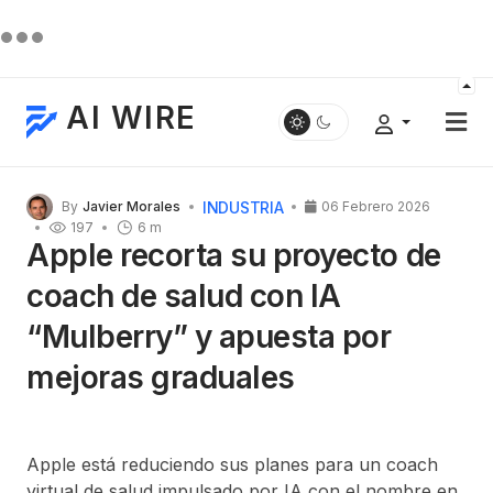
AI WIRE
INDUSTRIA
By
Javier Morales
06 Febrero 2026
197
6 m
Apple recorta su proyecto de
coach de salud con IA
“Mulberry” y apuesta por
mejoras graduales
Apple está reduciendo sus planes para un
coach
virtual de salud impulsado por IA
con el nombre en