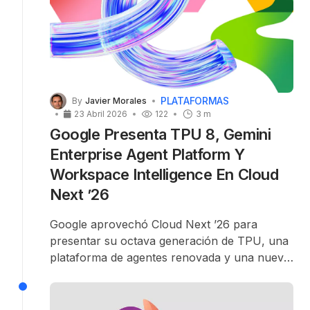
PLATAFORMAS
By
Javier Morales
23 Abril 2026
122
3 m
Google Presenta TPU 8, Gemini
Enterprise Agent Platform Y
Workspace Intelligence En Cloud
Next ’26
Google aprovechó Cloud Next ’26 para
presentar su
octava generación de TPU
, una
plataforma de agentes
renovada y una nueva
capa de IA para
Workspace
. La compañía
agrupa todos estos anuncios bajo la etiqueta
“Agentic Enterprise”
.