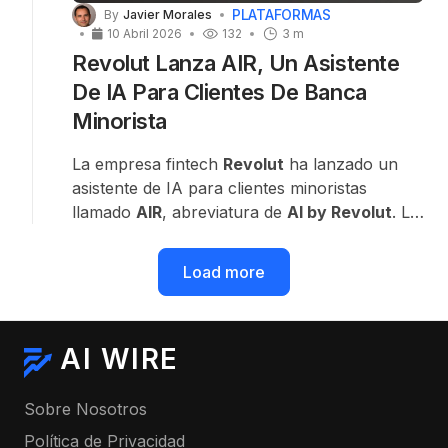
PLATAFORMAS
By
Javier Morales
10 Abril 2026
132
3 m
Revolut Lanza AIR, Un Asistente
De IA Para Clientes De Banca
Minorista
La empresa fintech
Revolut
ha lanzado un
asistente de IA para clientes minoristas
llamado
AIR
, abreviatura de
AI by Revolut
. La
herramienta se está desplegando primero en
el
Reino Unido
, y se espera que pronto llegue
Load more
a otros mercados.
AI WIRE
Sobre Nosotros
Política de Privacidad