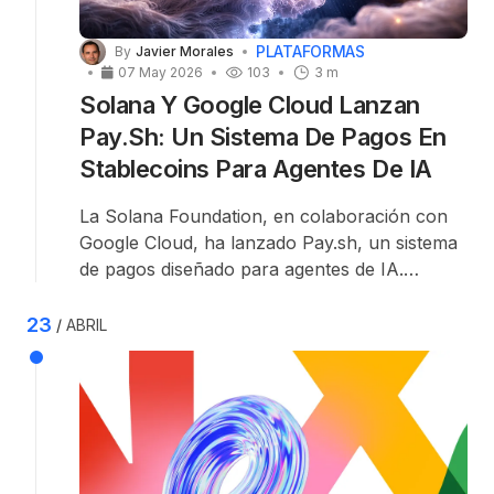
PLATAFORMAS
By
Javier Morales
07 May 2026
103
3 m
Solana Y Google Cloud Lanzan
Pay.sh: Un Sistema De Pagos En
Stablecoins Para Agentes De IA
La Solana Foundation, en colaboración con
Google Cloud, ha lanzado Pay.sh, un sistema
de pagos diseñado para agentes de IA.
Construido sobre un estándar abierto, el
protocolo permite a los agentes descubrir
23
ABRIL
APIs, acceder a ellas y pagar por su
uso
con
stablecoins en la red de Solana.