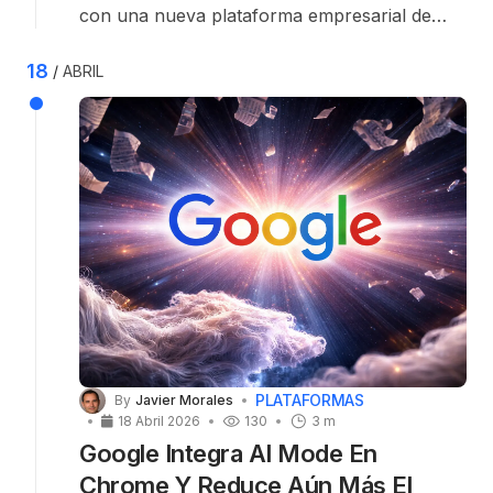
con una nueva plataforma empresarial de
agentes, justo en un momento en el que la
compañía también busca un nuevo director
18
ABRIL
ejecutivo.
PLATAFORMAS
By
Javier Morales
18 Abril 2026
130
3 m
Google Integra AI Mode En
Chrome Y Reduce Aún Más El