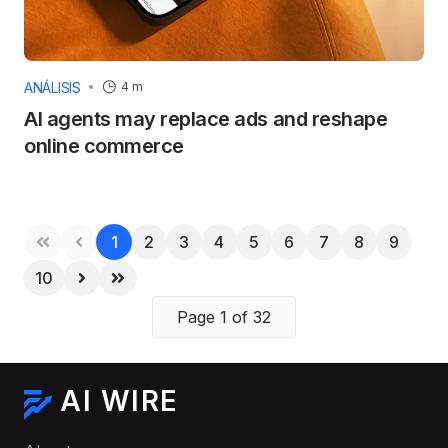
ANÁLISIS
4 m
AI agents may replace ads and reshape
online commerce
1
2
3
4
5
6
7
8
9
10
Page 1 of 32
AI WIRE